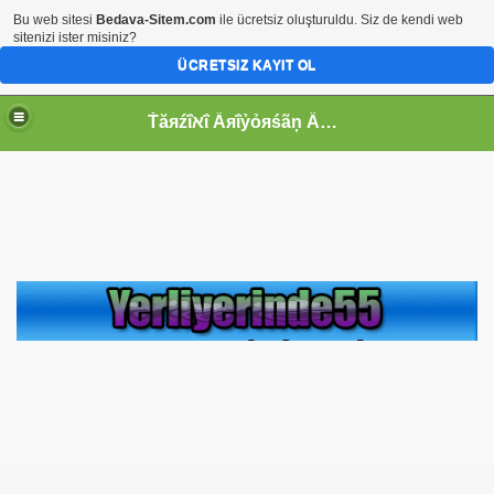
Bu web sitesi
Bedava-Sitem.com
ile ücretsiz oluşturuldu. Siz de kendi web
sitenizi ister misiniz?
ÜCRETSIZ KAYIT OL
Ťăяźΐאΐ Ẫяΐỷỏяśãņ Ẫяãďĩğĩń ЎЄяďЄ§ịņ